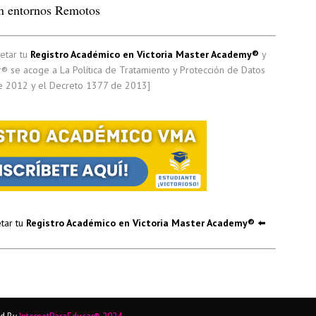
en entornos Remotos
etar tu
Registro Académico en Victoria Master Academy®
y
ar® se acoge a La Política de Tratamiento y Protección de Datos
e 2012 y el Decreto 1377 de 2013]
tar tu
Registro Académico en Victoria Master Academy®
​ ⬅️